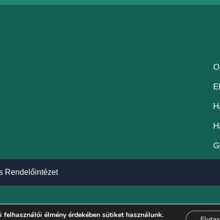
O
E
H
H
G
s Rendelőintézet
 felhasználói élmény érdekében sütiket használunk.
Elutas