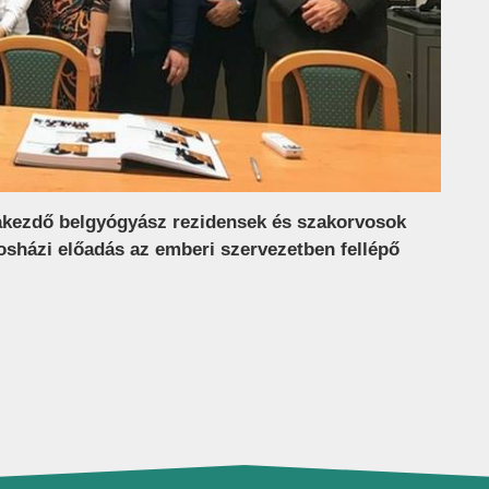
akezdő belgyógyász rezidensek és szakorvosok
osházi előadás az emberi szervezetben fellépő