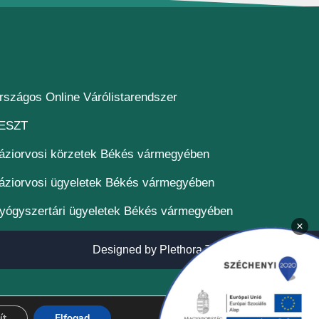
(új ablakban nyílik meg)
rszágos Online Várólistarendszer
(új ablakban nyílik meg)
ESZT
áziorvosi körzetek Békés vármegyében
áziorvosi ügyeletek Békés vármegyében
yógyszertári ügyeletek Békés vármegyében
×
(új ablakban n
Designed by
Plethora Themes
ít
Elfogad