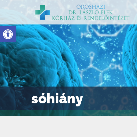
Eszköztár megnyitása
sóhiány