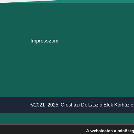
Impresszum
©2021–2025. Orosházi Dr. László Elek Kórház é
A weboldalon a minőségi