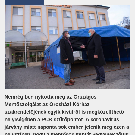
Nemrégiben nyitotta meg az Országos
Mentőszolgálat az Orosházi Kórház
szakrendelőjének egyik kívülről is megközelíthető
helyiségében a PCR szűrőpontot. A koronavírus
járvány miatt naponta sok ember jelenik meg ezen a
helyszínen, hogy a mentősök mintát vegyenek tőlük