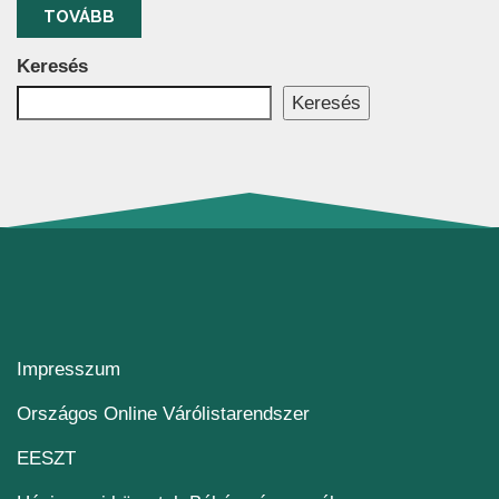
TOVÁBB
Keresés
Keresés
Impresszum
(új ablakban nyílik me
Országos Online Várólistarendszer
(új ablakban nyílik meg)
EESZT