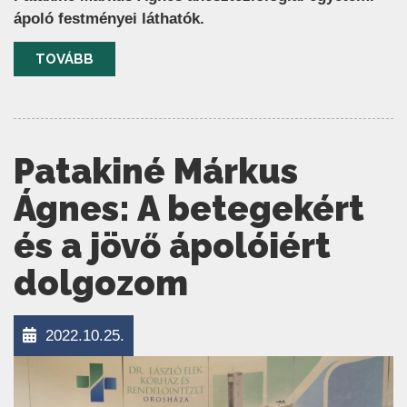
ápoló festményei láthatók.
TOVÁBB
Patakiné Márkus
Ágnes: A betegekért
és a jövő ápolóiért
dolgozom
2022.10.25.