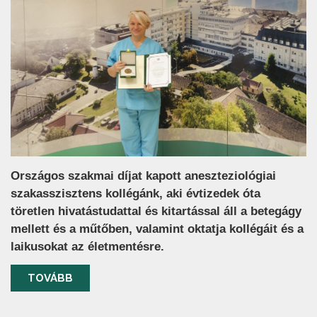
Országos szakmai díjat kapott aneszteziológiai
szakasszisztens kollégánk, aki évtizedek óta
töretlen hivatástudattal és kitartással áll a betegágy
mellett és a műtőben, valamint oktatja kollégáit és a
laikusokat az életmentésre.
TOVÁBB