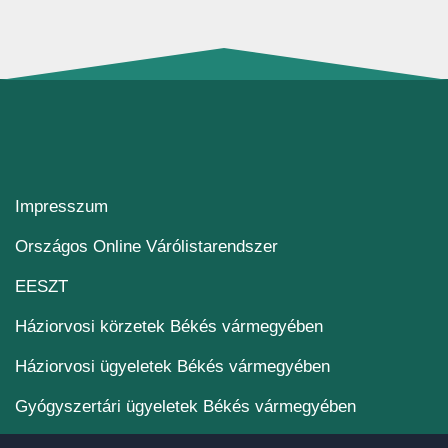
Impresszum
(új ablakban nyílik me
Országos Online Várólistarendszer
(új ablakban nyílik meg)
EESZT
Háziorvosi körzetek Békés vármegyében
Háziorvosi ügyeletek Békés vármegyében
Gyógyszertári ügyeletek Békés vármegyében