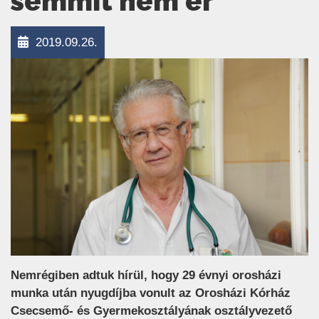
semmit nem ér
2019.09.26.
Nemrégiben adtuk hírül, hogy 29 évnyi orosházi
munka után nyugdíjba vonult az Orosházi Kórház
Csecsemő- és Gyermekosztályának osztályvezető