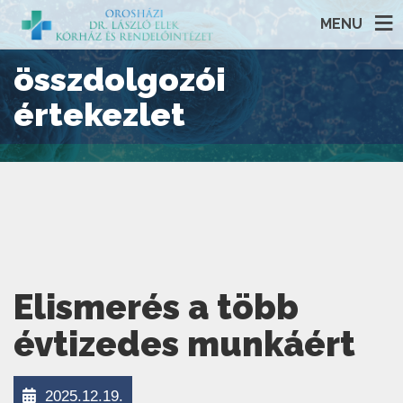
MENU
összdolgozói
értekezlet
Elismerés a több
évtizedes munkáért
2025.12.19.