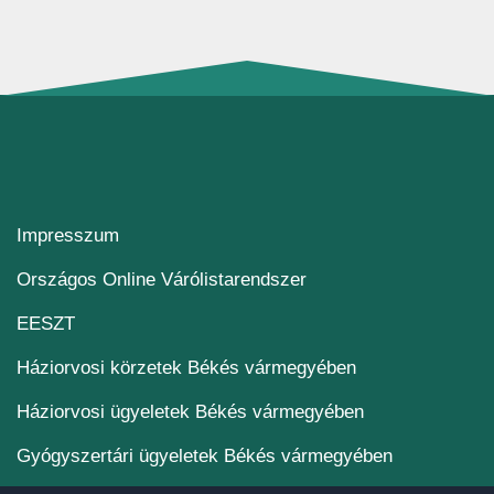
Impresszum
(új ablakban nyílik me
Országos Online Várólistarendszer
(új ablakban nyílik meg)
EESZT
Háziorvosi körzetek Békés vármegyében
Háziorvosi ügyeletek Békés vármegyében
Gyógyszertári ügyeletek Békés vármegyében