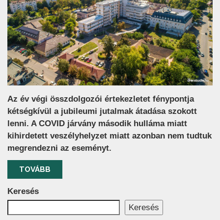
Az év végi összdolgozói értekezletet fénypontja
kétségkívül a jubileumi jutalmak átadása szokott
lenni. A COVID járvány második hulláma miatt
kihirdetett veszélyhelyzet miatt azonban nem tudtuk
megrendezni az eseményt.
TOVÁBB
Keresés
Keresés