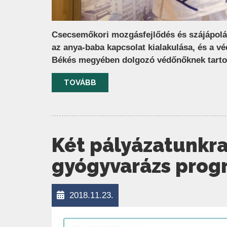
Csecsemőkori mozgásfejlődés és szájápolá
az anya-baba kapcsolat kialakulása, és a v
Békés megyében dolgozó védőnőknek tartot
TOVÁBB
Két pályázatunkra
gyógyvarázs pro
2018.11.23.