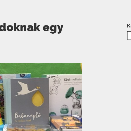
ádoknak egy
K