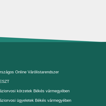
(új ablakban nyílik meg)
rszágos Online Várólistarendszer
(új ablakban nyílik meg)
ESZT
áziorvosi körzetek Békés vármegyében
áziorvosi ügyeletek Békés vármegyében