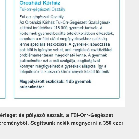
leget és pólyázó asztalt, a Fül-Orr-Gégészeti
ereményből. Segítsünk nekik megnyerni a 350 ezer