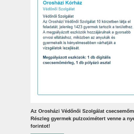
Az Orosházi Védőnői Szolgálat csecsemőmér
Részleg gyermek pulzoximétert venne a ny
forintot!