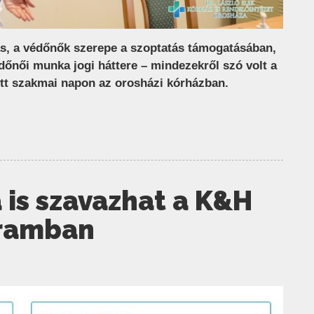
s, a védőnők szerepe a szoptatás támogatásában,
édőnői munka jogi háttere – mindezekről szó volt a
t szakmai napon az orosházi kórházban.
 is szavazhat a K&H
gramban