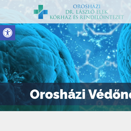
Eszköztár megnyitása
Orosházi Védőnő