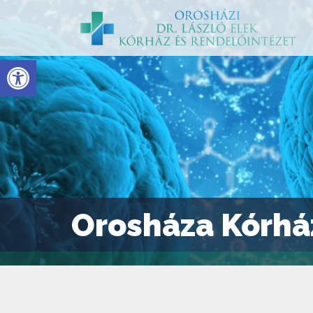
Eszköztár megnyitása
Orosháza Kórhá