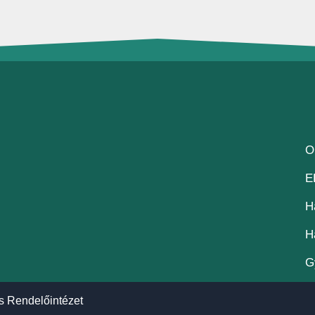
O
E
H
H
G
s Rendelőintézet