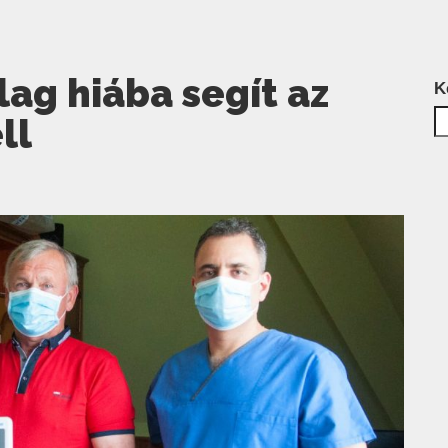
lag hiába segít az
K
ll