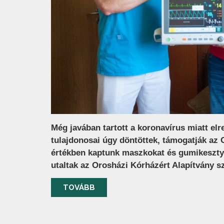
Még javában tartott a koronavírus miatt elr
tulajdonosai úgy döntöttek, támogatják az 
értékben kaptunk maszkokat és gumikesztyű
utaltak az Orosházi Kórházért Alapítvány s
TOVÁBB