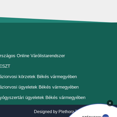
(új ablakban nyílik meg)
rszágos Online Várólistarendszer
(új ablakban nyílik meg)
ESZT
áziorvosi körzetek Békés vármegyében
áziorvosi ügyeletek Békés vármegyében
yógyszertári ügyeletek Békés vármegyében
×
(új ablakban n
Designed by
Plethora Themes