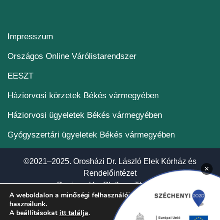
Impresszum
(új ablakban nyílik me
Országos Online Várólistarendszer
(új ablakban nyílik meg)
EESZT
Háziorvosi körzetek Békés vármegyében
Háziorvosi ügyeletek Békés vármegyében
Gyógyszertári ügyeletek Békés vármegyében
©2021–2025. Orosházi Dr. László Elek Kórház és
×
Rendelőintézet
(új ablakban nyí
Designed by
Plethora Themes
A weboldalon a minőségi felhasználói élmény érdekében sütiket
használunk.
A beállításokat
itt találja
.