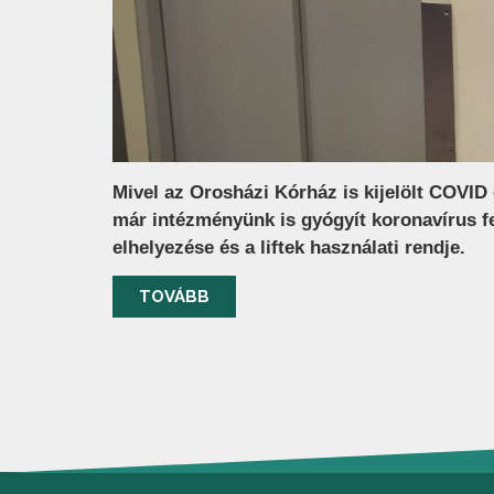
Mivel az Orosházi Kórház is kijelölt COVID 
már intézményünk is gyógyít koronavírus fe
elhelyezése és a liftek használati rendje.
TOVÁBB