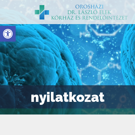
Eszköztár megnyitása
nyilatkozat