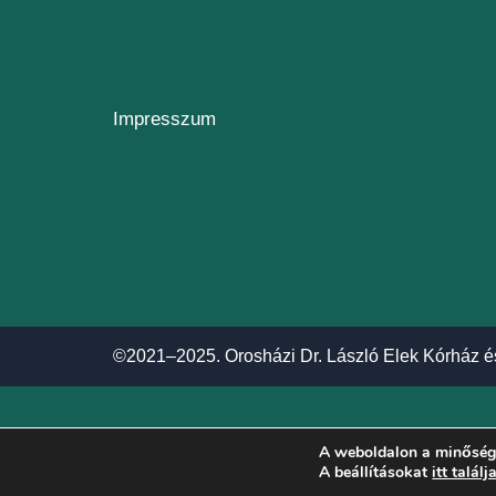
Impresszum
©2021–2025. Orosházi Dr. László Elek Kórház é
A weboldalon a minőségi
A beállításokat
itt találj