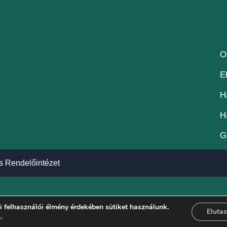
O
E
H
H
G
s Rendelőintézet
 felhasználói élmény érdekében sütiket használunk.
Elutas
a
.