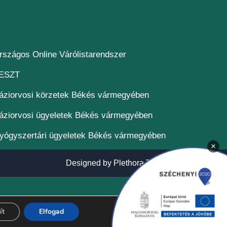
(új ablakban nyílik meg)
rszágos Online Várólistarendszer
(új ablakban nyílik meg)
ESZT
áziorvosi körzetek Békés vármegyében
áziorvosi ügyeletek Békés vármegyében
yógyszertári ügyeletek Békés vármegyében
×
(új ablakban n
Designed by
Plethora Themes
ít
Elfogad