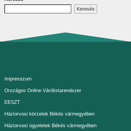
Keresés
Impresszum
(új ablakban nyílik me
Országos Online Várólistarendszer
(új ablakban nyílik meg)
EESZT
Háziorvosi körzetek Békés vármegyében
Háziorvosi ügyeletek Békés vármegyében