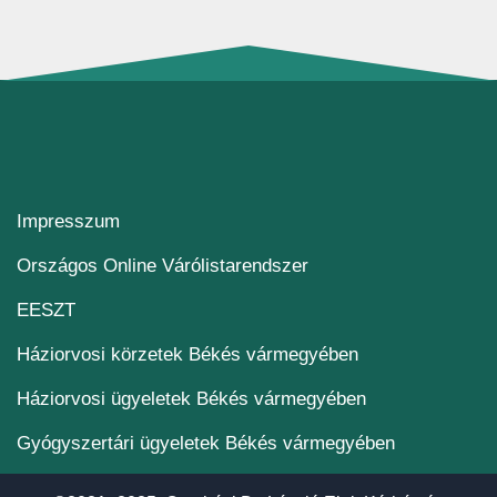
Impresszum
(új ablakban nyílik me
Országos Online Várólistarendszer
(új ablakban nyílik meg)
EESZT
Háziorvosi körzetek Békés vármegyében
Háziorvosi ügyeletek Békés vármegyében
Gyógyszertári ügyeletek Békés vármegyében