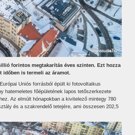
llió forintos megtakarítás éves szinten. Ezt hozza
t időben is termeli az áramot.
Európai Uniós forrásból épült ki fotovoltaikus
y hatemeletes főépületének lapos tetőszerkezete
séhez. Az elmúlt hónapokban a kivitelező mintegy 780
 osztály és a szakrendelő tetejére, ami összesen 202,5