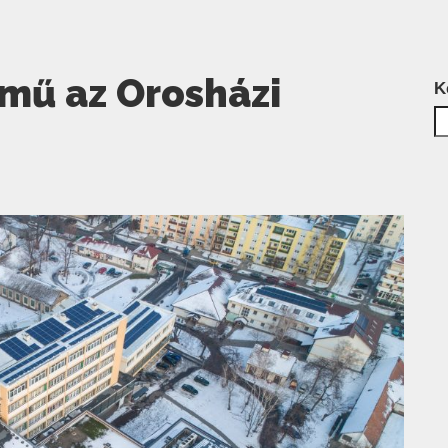
mű az Orosházi
K