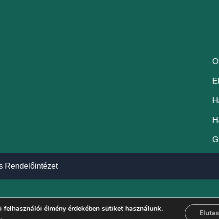
O
E
H
H
G
s Rendelőintézet
 felhasználói élmény érdekében sütiket használunk.
Elutas
a
.