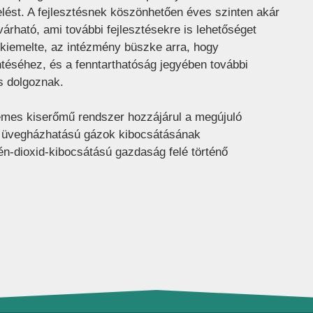
melést. A fejlesztésnek köszönhetően éves szinten akár
várható, ami további fejlesztésekre is lehetőséget
 kiemelte, az intézmény büszke arra, hogy
téséhez, és a fenntarthatóság jegyében további
s dolgoznak.
emes kiserőmű rendszer hozzájárul a megújuló
z üvegházhatású gázok kibocsátásának
n-dioxid-kibocsátású gazdaság felé történő