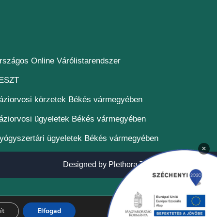
(új ablakban nyílik meg)
rszágos Online Várólistarendszer
(új ablakban nyílik meg)
ESZT
áziorvosi körzetek Békés vármegyében
áziorvosi ügyeletek Békés vármegyében
yógyszertári ügyeletek Békés vármegyében
×
(új ablakban n
Designed by
Plethora Themes
ít
Elfogad