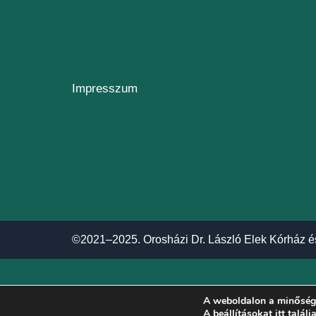
Impresszum
©2021–2025. Orosházi Dr. László Elek Kórház é
A weboldalon a minőségi
A beállításokat
itt találj