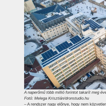
A naperőmű több millió forintot takarít meg év
Fotó: Melega Krisztián/dronstudio.hu
– A rendszer nagy előnye, hogy nem közvetle