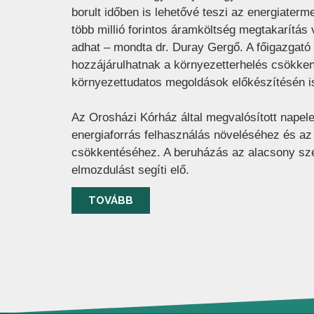
borult időben is lehetővé teszi az energiater
több millió forintos áramköltség megtakarítás 
adhat – mondta dr. Duray Gergő. A főigazgató
hozzájárulhatnak a környezetterhelés csökken
környezettudatos megoldások előkészítésén i
Az Orosházi Kórház által megvalósított napel
energiaforrás felhasználás növeléséhez és a
csökkentéséhez. A beruházás az alacsony szé
elmozdulást segíti elő.
TOVÁBB