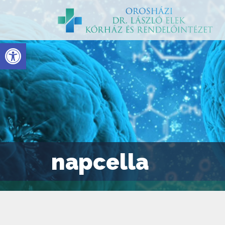
Eszköztár megnyitása
napcella