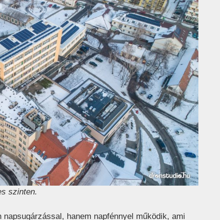
es szinten.
n napsugárzással, hanem napfénnyel működik, ami