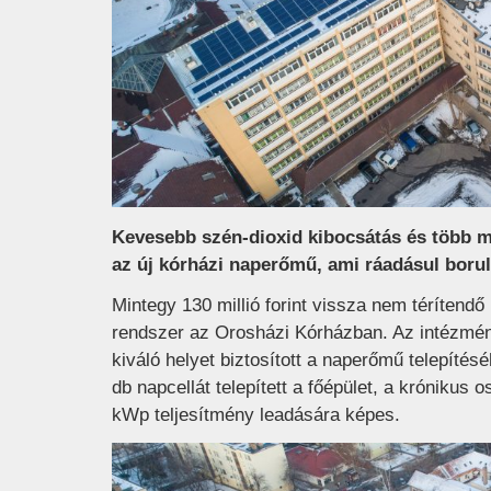
Kevesebb szén-dioxid kibocsátás és több mi
az új kórházi naperőmű, ami ráadásul borul
Mintegy 130 millió forint vissza nem térítendő 
rendszer az Orosházi Kórházban. Az intézmén
kiváló helyet biztosított a naperőmű telepíté
db napcellát telepített a főépület, a krónikus
kWp teljesítmény leadására képes.