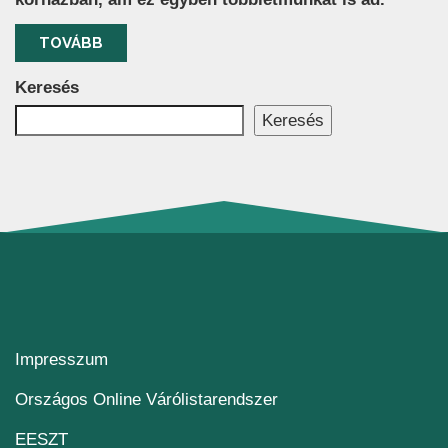
TOVÁBB
Keresés
Keresés
Impresszum
(új ablakban nyílik me
Országos Online Várólistarendszer
(új ablakban nyílik meg)
EESZT