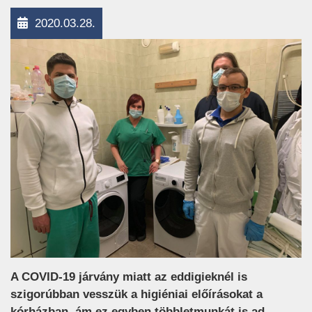
2020.03.28.
A COVID-19 járvány miatt az eddigieknél is
szigorúbban vesszük a higiéniai előírásokat a
kórházban, ám ez egyben többletmunkát is ad.