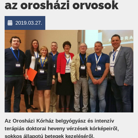
az orosházi orvosok
2019.03.27.
Az Orosházi Kórház belgyógyász és intenzív
terápiás doktorai heveny vérzések kórképeiről,
sokkos állapotú betegek kezeléséről,