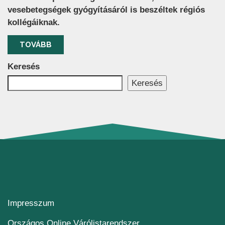
vesebetegségek gyógyításáról is beszéltek régiós
kollégáiknak.
TOVÁBB
Keresés
Keresés
Impresszum
(új ablakban nyílik me
Országos Online Várólistarendszer