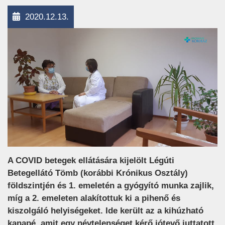
2020.12.13.
A COVID betegek ellátására kijelölt Légúti
Betegellátó Tömb (korábbi Krónikus Osztály)
földszintjén és 1. emeletén a gyógyító munka zajlik,
míg a 2. emeleten alakítottuk ki a pihenő és
kiszolgáló helyiségeket. Ide került az a kihúzható
kanapé, amit egy névtelenséget kérő jótevő juttatott