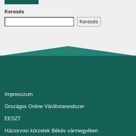
Keresés
Keresés
Impresszum
(új ablakban nyílik me
Országos Online Várólistarendszer
(új ablakban nyílik meg)
EESZT
Háziorvosi körzetek Békés vármegyében