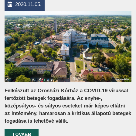
2020.11.05.
Felkészült az Orosházi Kórház a COVID-19 vírussal
fertőzött betegek fogadására. Az enyhe-,
középsúlyos- és súlyos eseteket már képes ellátni
az intézmény, hamarosan a kritikus állapotú betegek
fogadása is lehetővé válik.
TOVÁBB