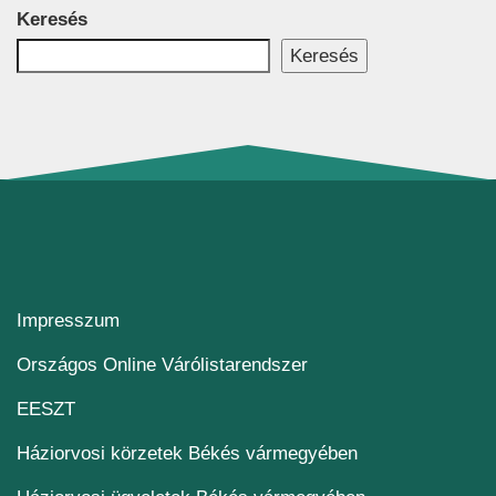
Keresés
Keresés
Impresszum
(új ablakban nyílik me
Országos Online Várólistarendszer
(új ablakban nyílik meg)
EESZT
Háziorvosi körzetek Békés vármegyében