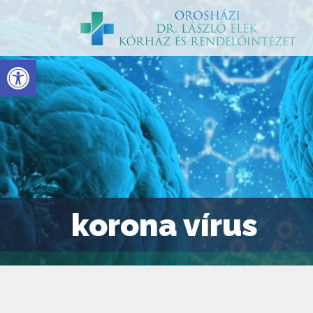
Eszköztár megnyitása
korona vírus