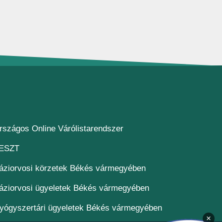
(új ablakban nyílik meg)
rszágos Online Várólistarendszer
(új ablakban nyílik meg)
ESZT
áziorvosi körzetek Békés vármegyében
áziorvosi ügyeletek Békés vármegyében
yógyszertári ügyeletek Békés vármegyében
×