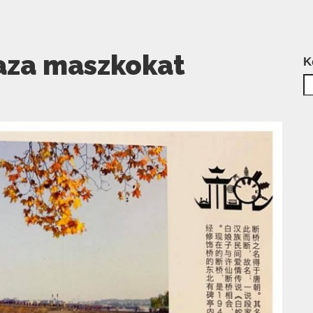
haza maszkokat
K