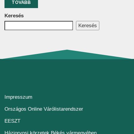
TOVÁBB
Keresés
Keresés
Impresszum
(új ablakban nyílik me
Országos Online Várólistarendszer
(új ablakban nyílik meg)
EESZT
Háziorvosi körzetek Békés vármegyében