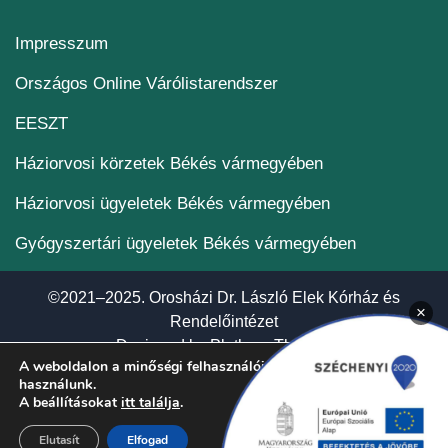
Impresszum
(új ablakban nyílik me
Országos Online Várólistarendszer
(új ablakban nyílik meg)
EESZT
Háziorvosi körzetek Békés vármegyében
Háziorvosi ügyeletek Békés vármegyében
Gyógyszertári ügyeletek Békés vármegyében
©2021–2025. Orosházi Dr. László Elek Kórház és
×
Rendelőintézet
(új ablakban nyí
Designed by
Plethora Themes
A weboldalon a minőségi felhasználói élmény érdekében sütiket
használunk.
A beállításokat
itt találja
.
Elutasít
Elfogad