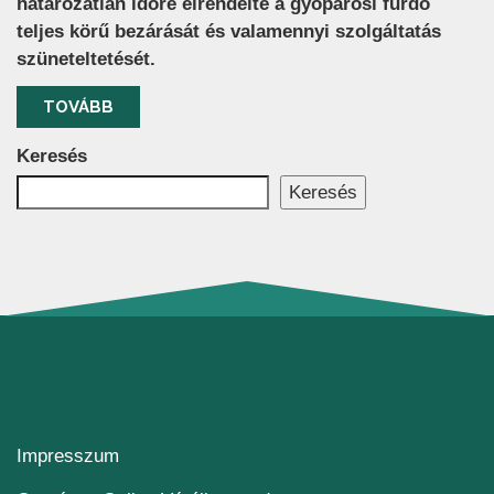
határozatlan időre elrendelte a gyopárosi fürdő
teljes körű bezárását és valamennyi szolgáltatás
szüneteltetését.
TOVÁBB
Keresés
Keresés
Impresszum