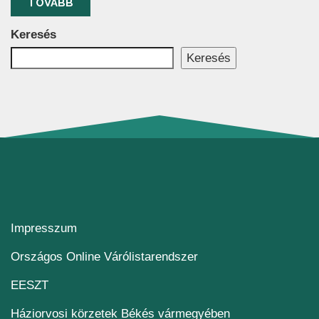
TOVÁBB
Keresés
Keresés
Impresszum
(új ablakban nyílik me
Országos Online Várólistarendszer
(új ablakban nyílik meg)
EESZT
Háziorvosi körzetek Békés vármegyében