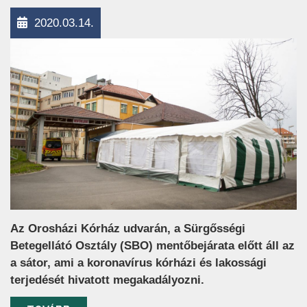
2020.03.14.
Az Orosházi Kórház udvarán, a Sürgősségi
Betegellátó Osztály (SBO) mentőbejárata előtt áll az
a sátor, ami a koronavírus kórházi és lakossági
terjedését hivatott megakadályozni.