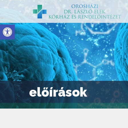
Eszköztár megnyitása
előírások