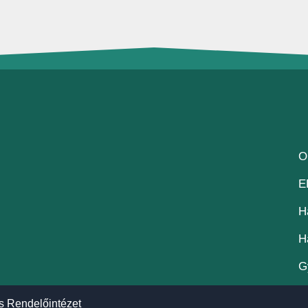
O
E
H
H
G
s Rendelőintézet