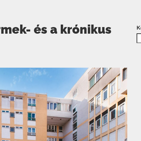
rmek- és a krónikus
K