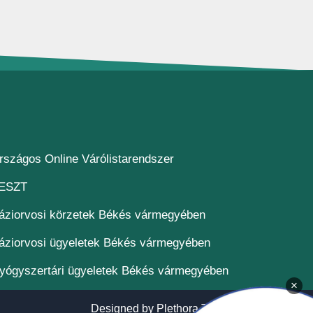
(új ablakban nyílik meg)
rszágos Online Várólistarendszer
(új ablakban nyílik meg)
ESZT
áziorvosi körzetek Békés vármegyében
áziorvosi ügyeletek Békés vármegyében
yógyszertári ügyeletek Békés vármegyében
×
(új ablakban n
Designed by
Plethora Themes