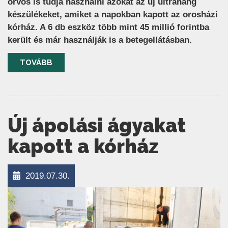
orvos is tudja használni azokat az új ultrahang
készülékeket, amiket a napokban kapott az orosházi
kórház. A 6 db eszköz több mint 45 millió forintba
került és már használják is a betegellátásban.
TOVÁBB
Új ápolási ágyakat
kapott a kórház
2019.07.30.