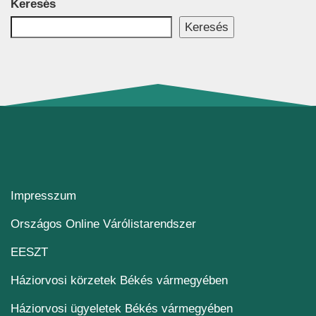
Keresés
Keresés
Impresszum
(új ablakban nyílik me
Országos Online Várólistarendszer
(új ablakban nyílik meg)
EESZT
Háziorvosi körzetek Békés vármegyében
Háziorvosi ügyeletek Békés vármegyében