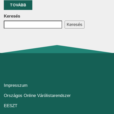
TOVÁBB
Keresés
Keresés
Impresszum
(új ablakban nyílik me
Országos Online Várólistarendszer
(új ablakban nyílik meg)
EESZT