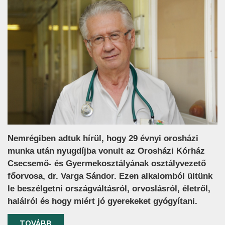
Nemrégiben adtuk hírül, hogy 29 évnyi orosházi
munka után nyugdíjba vonult az Orosházi Kórház
Csecsemő- és Gyermekosztályának osztályvezető
főorvosa, dr. Varga Sándor. Ezen alkalomból ültünk
le beszélgetni országváltásról, orvoslásról, életről,
halálról és hogy miért jó gyerekeket gyógyítani.
TOVÁBB