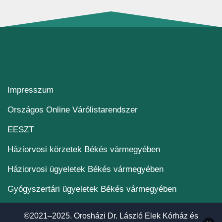
Impresszum
(új ablakban nyílik me
Országos Online Várólistarendszer
(új ablakban nyílik meg)
EESZT
Háziorvosi körzetek Békés vármegyében
Háziorvosi ügyeletek Békés vármegyében
Gyógyszertári ügyeletek Békés vármegyében
©2021–2025. Orosházi Dr. László Elek Kórház és