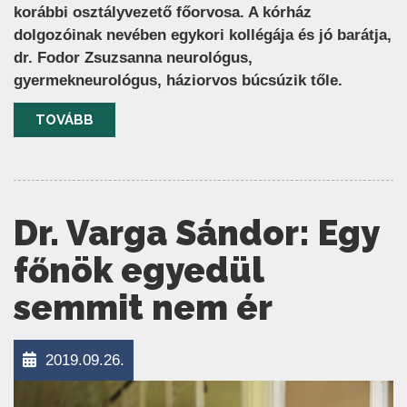
korábbi osztályvezető főorvosa. A kórház
dolgozóinak nevében egykori kollégája és jó barátja,
dr. Fodor Zsuzsanna neurológus,
gyermekneurológus, háziorvos búcsúzik tőle.
TOVÁBB
Dr. Varga Sándor: Egy
főnök egyedül
semmit nem ér
2019.09.26.