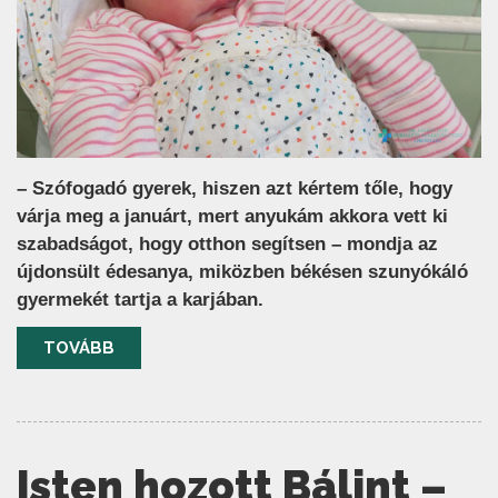
– Szófogadó gyerek, hiszen azt kértem tőle, hogy
várja meg a januárt, mert anyukám akkora vett ki
szabadságot, hogy otthon segítsen – mondja az
újdonsült édesanya, miközben békésen szunyókáló
gyermekét tartja a karjában.
TOVÁBB
Isten hozott Bálint –