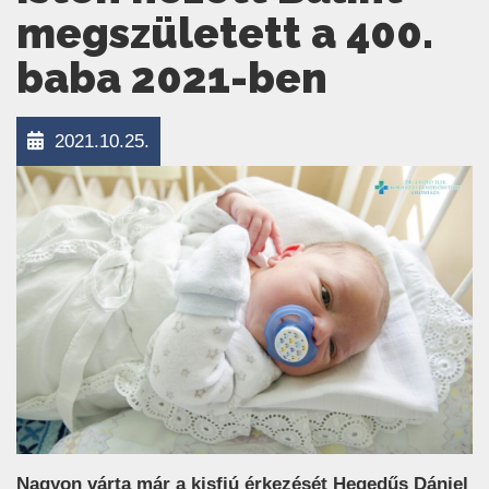
megszületett a 400.
baba 2021-ben
2021.10.25.
Nagyon várta már a kisfiú érkezését Hegedűs Dániel