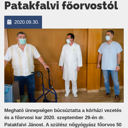
Patakfalvi főorvostól
2020.09.30.
Megható ünnepségen búcsúztatta a kórházi vezetés
és a főorvosi kar 2020. szeptember 29-én dr.
Patakfalvi Jánost. A szülész nőgyógyász főorvos 50