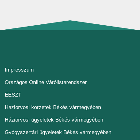
Impresszum
(új ablakban nyílik me
Országos Online Várólistarendszer
(új ablakban nyílik meg)
EESZT
Háziorvosi körzetek Békés vármegyében
Háziorvosi ügyeletek Békés vármegyében
Gyógyszertári ügyeletek Békés vármegyében