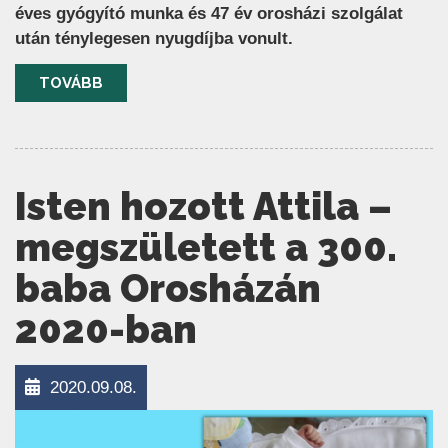
éves gyógyító munka és 47 év orosházi szolgálat
után ténylegesen nyugdíjba vonult.
TOVÁBB
Isten hozott Attila –
megszületett a 300.
baba Orosházán
2020-ban
2020.09.08.