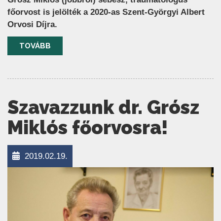
főorvost is jelölték a 2020-as Szent-Györgyi Albert
Orvosi Díjra.
TOVÁBB
Szavazzunk dr. Grósz
Miklós főorvosra!
2019.02.19.