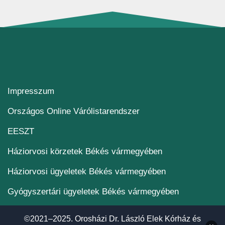
Impresszum
(új ablakban nyílik me
Országos Online Várólistarendszer
(új ablakban nyílik meg)
EESZT
Háziorvosi körzetek Békés vármegyében
Háziorvosi ügyeletek Békés vármegyében
Gyógyszertári ügyeletek Békés vármegyében
©2021–2025. Orosházi Dr. László Elek Kórház és