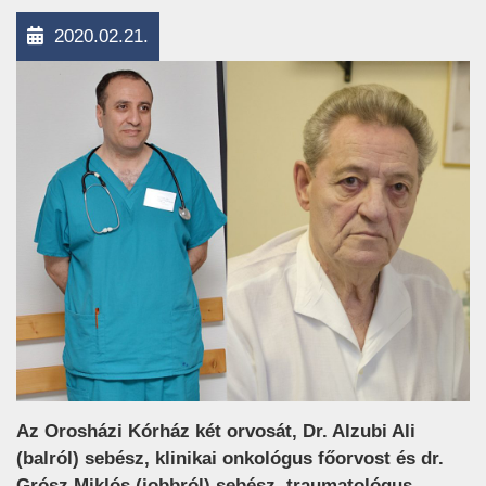
2020.02.21.
Az Orosházi Kórház két orvosát, Dr. Alzubi Ali
(balról) sebész, klinikai onkológus főorvost és dr.
Grósz Miklós (jobbról) sebész, traumatológus