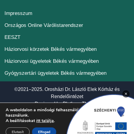
Impresszum
(új ablakban nyílik me
Országos Online Várólistarendszer
(új ablakban nyílik meg)
EESZT
Háziorvosi körzetek Békés vármegyében
Háziorvosi ügyeletek Békés vármegyében
Gyógyszertári ügyeletek Békés vármegyében
©2021–2025. Orosházi Dr. László Elek Kórház és
×
Rendelőintézet
(új ablakban nyí
Designed by
Plethora Themes
A weboldalon a minőségi felhasználói élmény érdekében sütiket
használunk.
A beállításokat
itt találja
.
Elutasít
Elfogad