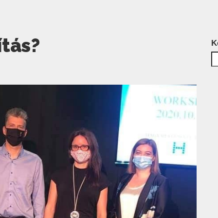
ítás?
K