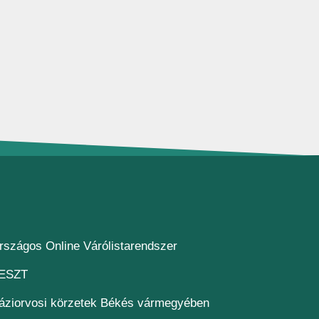
(új ablakban nyílik meg)
rszágos Online Várólistarendszer
(új ablakban nyílik meg)
ESZT
áziorvosi körzetek Békés vármegyében