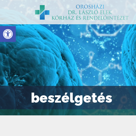
Eszköztár megnyitása
beszélgetés