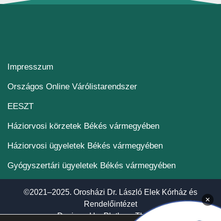
Impresszum
(új ablakban nyílik me
Országos Online Várólistarendszer
(új ablakban nyílik meg)
EESZT
Háziorvosi körzetek Békés vármegyében
Háziorvosi ügyeletek Békés vármegyében
Gyógyszertári ügyeletek Békés vármegyében
©2021–2025. Orosházi Dr. László Elek Kórház és
×
Rendelőintézet
(új ablakban nyí
Designed by
Plethora Themes