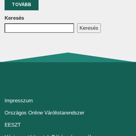
TOVÁBB
Keresés
Keresés
Impresszum
(új ablakban nyílik me
Országos Online Várólistarendszer
(új ablakban nyílik meg)
EESZT