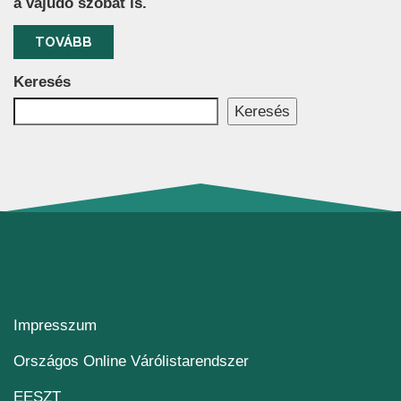
a vajúdó szobát is.
TOVÁBB
Keresés
Keresés
Impresszum
(új ablakban nyílik me
Országos Online Várólistarendszer
(új ablakban nyílik meg)
EESZT