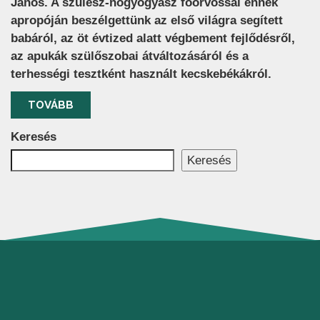
János. A szülész-nőgyógyász főorvossal ennek
apropóján beszélgettünk az első világra segített
babáról, az öt évtized alatt végbement fejlődésről,
az apukák szülőszobai átváltozásáról és a
terhességi tesztként használt kecskebékákról.
TOVÁBB
Keresés
Keresés