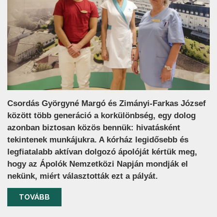
Csordás Györgyné Margó és Zimányi-Farkas József
között több generáció a korkülönbség, egy dolog
azonban biztosan közös bennük: hivatásként
tekintenek munkájukra. A kórház legidősebb és
legfiatalabb aktívan dolgozó ápolóját kértük meg,
hogy az Ápolók Nemzetközi Napján mondják el
nekünk, miért választották ezt a pályát.
TOVÁBB