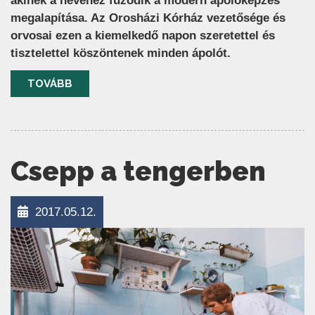
akinek a nevéhez fűződik a modern ápolóképzés
megalapítása. Az Orosházi Kórház vezetősége és
orvosai ezen a kiemelkedő napon szeretettel és
tisztelettel köszöntenek minden ápolót.
TOVÁBB
Csepp a tengerben
2017.05.12.