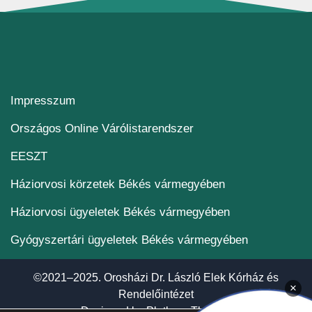
Impresszum
(új ablakban nyílik me
Országos Online Várólistarendszer
(új ablakban nyílik meg)
EESZT
Háziorvosi körzetek Békés vármegyében
Háziorvosi ügyeletek Békés vármegyében
Gyógyszertári ügyeletek Békés vármegyében
©2021–2025. Orosházi Dr. László Elek Kórház és
×
Rendelőintézet
(új ablakban nyí
Designed by
Plethora Themes