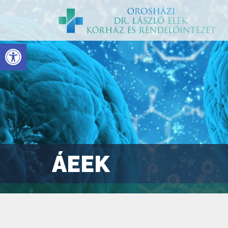
Eszköztár megnyitása
ÁEEK