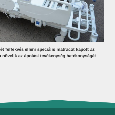
t felfekvés elleni speciális matracot kapott az
n növelik az ápolási tevékenység hatékonyságát.