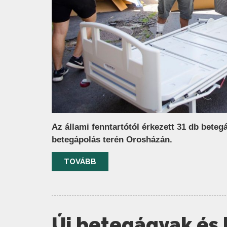
Az állami fenntartótól érkezett 31 db beteg
betegápolás terén Orosházán.
TOVÁBB
Új betegágyak és k