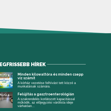
EGFRISSEBB HÍREK
 meg)
Minden kilowattóra és minden csepp
AUG 4
víz számít
A kórház vezetése felhívást tett közzé a
munkatársak számára.
Felújítás a gasztroenterológián
AUG 4
A szakrendelés korlátozott kapacitással
működik, az előjegyzési várólista ideje
várhatóan...