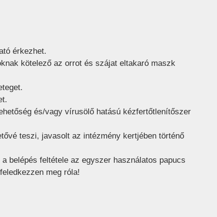
ató érkezhet.
óknak kötelező az orrot és szájat eltakaró maszk
teget.
t.
hetőség és/vagy vírusölő hatású kézfertőtlenítőszer
ővé teszi, javasolt az intézmény kertjében történő
 a belépés feltétele az egyszer használatos papucs
 feledkezzen meg róla!