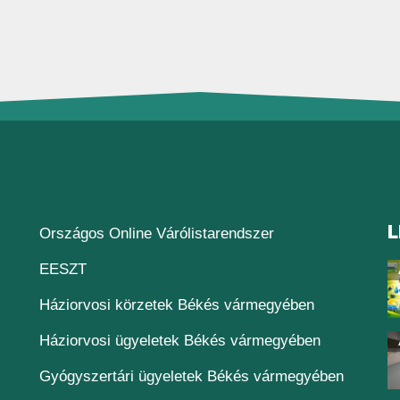
L
(új ablakban nyílik
Országos Online Várólistarendszer
(új ablakban nyílik meg)
EESZT
Háziorvosi körzetek Békés vármegyében
Háziorvosi ügyeletek Békés vármegyében
Gyógyszertári ügyeletek Békés vármegyében