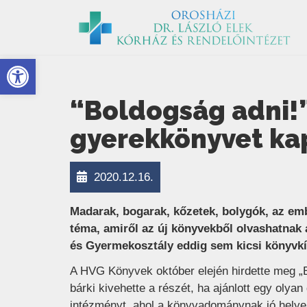
Eszköztár megnyitása
“Boldogság adni!”
gyerekkönyvet ka
2020.12.16.
Madarak, bogarak, kőzetek, bolygók, az emb
téma, amiről az új könyvekből olvashatna
és Gyermekosztály eddig sem kicsi könyvkí
A HVG Könyvek október elején hirdette meg „
bárki kivehette a részét, ha ajánlott egy oly
intézményt, ahol a könyvadománynak jó helye l