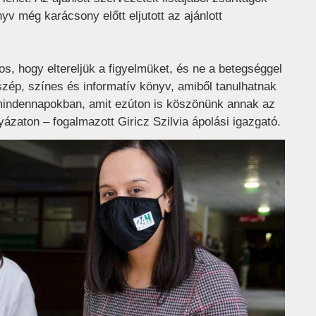
v még karácsony előtt eljutott az ajánlott
.
s, hogy eltereljük a figyelmüket, és ne a betegséggel
 szép, színes és informatív könyv, amiből tanulhatnak
indennapokban, amit ezúton is köszönünk annak az
yázaton – fogalmazott Giricz Szilvia ápolási igazgató.