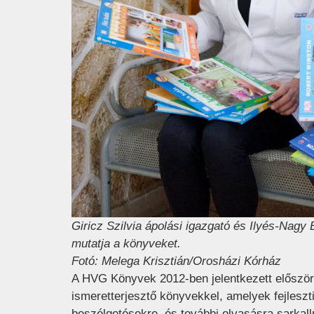
Giricz Szilvia ápolási igazgató és Ilyés-Nagy
mutatja a könyveket.
Fotó: Melega Krisztián/Orosházi Kórház
A HVG Könyvek 2012-ben jelentkezett először
ismeretterjesztő könyvekkel, amelyek fejleszt
beszélgetésekre, és további olvasásra sarkall