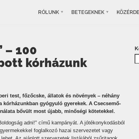
RÓLUNK
BETEGEKNEK
KÖZÉRD
 – 100
K
pott kórházunk
eri test, főzőcske, állatok és növények – néhány
k a kórházunkban gyógyuló gyerekek. A Csecsemő-
nálata bővült most újabb, minőségi kötetekkel.
Boldogság adni!” című kampányát. A jótékonykodásból
an gyermekekkel foglalkozó hazai szervezetet vagy
ehet. Az ajánlott szervezetek listájából zsűritagok