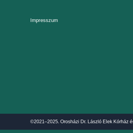
Impresszum
©2021–2025. Orosházi Dr. László Elek Kórház é