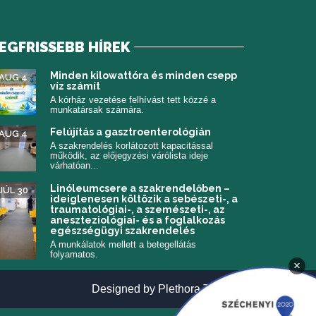
EGFRISSEBB HÍREK
 meg)
Minden kilowattóra és minden csepp
AUG 4
víz számít
A kórház vezetése felhívást tett közzé a
munkatársak számára.
Felújítás a gasztroenterológián
AUG 4
A szakrendelés korlátozott kapacitással
működik, az előjegyzési várólista ideje
várhatóan...
Linóleumcsere a szakrendelőben –
JÚL 30
ideiglenesen költözik a sebészeti-, a
traumatológiai-, a szemészeti-, az
aneszteziológiai- és a foglalkozás
egészségügyi szakrendelés
A munkálatok mellett a betegellátás
folyamatos.
×
(új ablakban n
Designed by
Plethora Themes