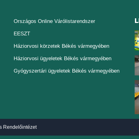
L
(új ablakban nyílik
Országos Online Várólistarendszer
(új ablakban nyílik meg)
EESZT
Háziorvosi körzetek Békés vármegyében
Háziorvosi ügyeletek Békés vármegyében
Gyógyszertári ügyeletek Békés vármegyében
s Rendelőintézet