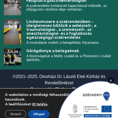
Felújítás a gasztroenterológián
AUG 4
A szakrendelés korlátozott kapacitással működik, az
előjegyzési várólista ideje várhatóan...
Linóleumcsere a szakrendelőben –
JÚL 30
ideiglenesen költözik a sebészeti-, a
traumatológiai-, a szemészeti-, az
aneszteziológiai- és a foglalkozás
egészségügyi szakrendelés
A munkálatok mellett a betegellátás folyamatos.
Görögdinnye a betegeknek
JÚL 28
A finomságokat a Mellis család és a Pleskonics család
ajánlotta...
©2021–2025. Orosházi Dr. László Elek Kórház és
×
Rendelőintézet
(új ablakban nyí
Designed by
Plethora Themes
A weboldalon a minőségi felhasználói élmény érdekében sütiket
használunk.
A beállításokat
itt találja
.
Elutasít
Elfogad