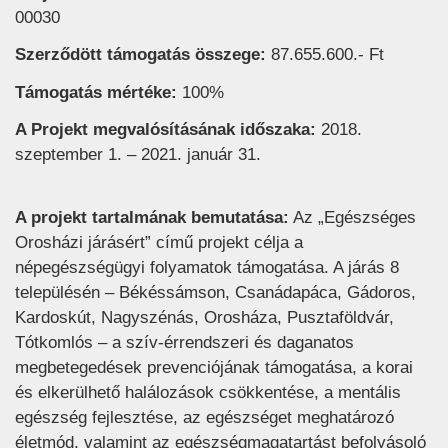
00030
Szerződött támogatás összege:
87.655.600.- Ft
Támogatás mértéke:
100%
A Projekt megvalósításának időszaka:
2018.
szeptember 1. – 2021. január 31.
A projekt tartalmának bemutatása:
Az „Egészséges
Orosházi járásért” című projekt célja a
népegészségügyi folyamatok támogatása. A járás 8
településén – Békéssámson, Csanádapáca, Gádoros,
Kardoskút, Nagyszénás, Orosháza, Pusztaföldvár,
Tótkomlós – a szív-érrendszeri és daganatos
megbetegedések prevenciójának támogatása, a korai
és elkerülhető halálozások csökkentése, a mentális
egészség fejlesztése, az egészséget meghatározó
életmód, valamint az egészségmagatartást befolyásoló