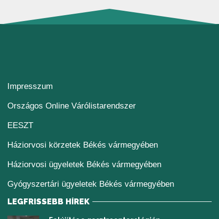
Impresszum
(új ablakban nyílik me
Országos Online Várólistarendszer
(új ablakban nyílik meg)
EESZT
Háziorvosi körzetek Békés vármegyében
Háziorvosi ügyeletek Békés vármegyében
Gyógyszertári ügyeletek Békés vármegyében
LEGFRISSEBB HÍREK