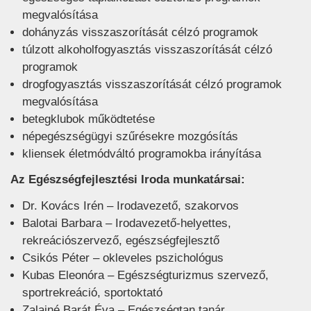
megvalósítása
dohányzás visszaszorítását célzó programok
túlzott alkoholfogyasztás visszaszorítását célzó
programok
drogfogyasztás visszaszorítását célzó programok
megvalósítása
betegklubok működtetése
népegészségügyi szűrésekre mozgósítás
kliensek életmódváltó programokba irányítása
Az Egészségfejlesztési Iroda munkatársai:
Dr. Kovács Irén – Irodavezető, szakorvos
Balotai Barbara – Irodavezető-helyettes,
rekreációszervező, egészségfejlesztő
Csikós Péter – okleveles pszichológus
Kubas Eleonóra – Egészségturizmus szervező,
sportrekreáció, sportoktató
Zalainé Barát Éva – Egészségtan tanár