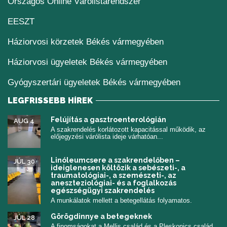
(új ablakban nyílik me
Országos Online Várólistarendszer
(új ablakban nyílik meg)
EESZT
Háziorvosi körzetek Békés vármegyében
Háziorvosi ügyeletek Békés vármegyében
Gyógyszertári ügyeletek Békés vármegyében
LEGFRISSEBB HÍREK
Felújítás a gasztroenterológián
AUG 4
A szakrendelés korlátozott kapacitással működik, az
előjegyzési várólista ideje várhatóan...
Linóleumcsere a szakrendelőben –
JÚL 30
ideiglenesen költözik a sebészeti-, a
traumatológiai-, a szemészeti-, az
aneszteziológiai- és a foglalkozás
egészségügyi szakrendelés
A munkálatok mellett a betegellátás folyamatos.
Görögdinnye a betegeknek
JÚL 28
A finomságokat a Mellis család és a Pleskonics család