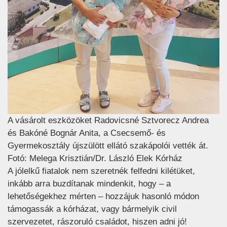
A vásárolt eszközöket Radovicsné Sztvorecz Andrea
és Bakóné Bognár Anita, a Csecsemő- és
Gyermekosztály újszülött ellátó szakápolói vették át.
Fotó: Melega Krisztián/Dr. László Elek Kórház
A jólelkű fiatalok nem szeretnék felfedni kilétüket,
inkább arra buzdítanak mindenkit, hogy – a
lehetőségekhez mérten – hozzájuk hasonló módon
támogassák a kórházat, vagy bármelyik civil
szervezetet, rászoruló családot, hiszen adni jó!