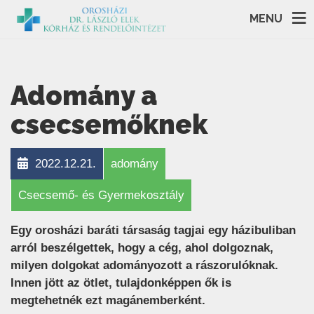
MENU
Adomány a
csecsemőknek
2022.12.21.
adomány
Csecsemő- és Gyermekosztály
Egy orosházi baráti társaság tagjai egy házibuliban
arról beszélgettek, hogy a cég, ahol dolgoznak,
milyen dolgokat adományozott a rászorulóknak.
Innen jött az ötlet, tulajdonképpen ők is
megtehetnék ezt magánemberként.