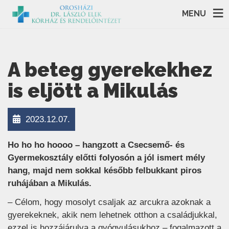
MENU
A beteg gyerekekhez
is eljött a Mikulás
2023.12.07.
Ho ho ho hoooo – hangzott a Csecsemő- és
Gyermekosztály előtti folyosón a jól ismert mély
hang, majd nem sokkal később felbukkant piros
ruhájában a Mikulás.
– Célom, hogy mosolyt csaljak az arcukra azoknak a
gyerekeknek, akik nem lehetnek otthon a családjukkal,
ezzel is hozzájárulva a gyógyulásukhoz – fogalmazott a