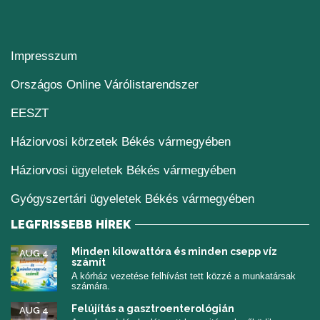
Impresszum
(új ablakban nyílik me
Országos Online Várólistarendszer
(új ablakban nyílik meg)
EESZT
Háziorvosi körzetek Békés vármegyében
Háziorvosi ügyeletek Békés vármegyében
Gyógyszertári ügyeletek Békés vármegyében
LEGFRISSEBB HÍREK
Minden kilowattóra és minden csepp víz
AUG 4
számít
A kórház vezetése felhívást tett közzé a munkatársak
számára.
Felújítás a gasztroenterológián
AUG 4