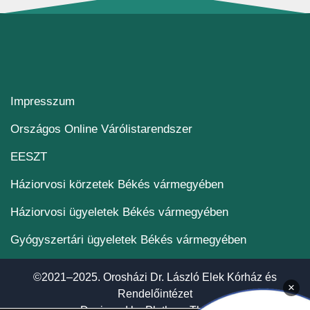
Impresszum
(új ablakban nyílik me
Országos Online Várólistarendszer
(új ablakban nyílik meg)
EESZT
Háziorvosi körzetek Békés vármegyében
Háziorvosi ügyeletek Békés vármegyében
Gyógyszertári ügyeletek Békés vármegyében
©2021–2025. Orosházi Dr. László Elek Kórház és
×
Rendelőintézet
(új ablakban nyí