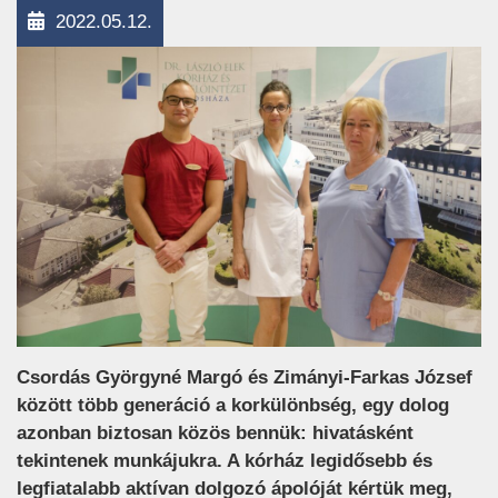
2022.05.12.
Csordás Györgyné Margó és Zimányi-Farkas József
között több generáció a korkülönbség, egy dolog
azonban biztosan közös bennük: hivatásként
tekintenek munkájukra. A kórház legidősebb és
legfiatalabb aktívan dolgozó ápolóját kértük meg,