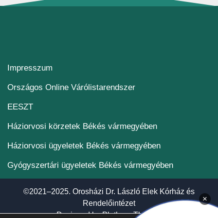
Impresszum
(új ablakban nyílik me
Országos Online Várólistarendszer
(új ablakban nyílik meg)
EESZT
Háziorvosi körzetek Békés vármegyében
Háziorvosi ügyeletek Békés vármegyében
Gyógyszertári ügyeletek Békés vármegyében
©2021–2025. Orosházi Dr. László Elek Kórház és
×
Rendelőintézet
(új ablakban nyí
Designed by
Plethora Themes