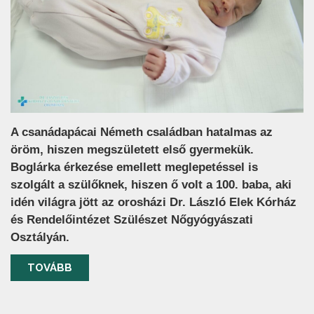
A csanádapácai Németh családban hatalmas az
öröm, hiszen megszületett első gyermekük.
Boglárka érkezése emellett meglepetéssel is
szolgált a szülőknek, hiszen ő volt a 100. baba, aki
idén világra jött az orosházi Dr. László Elek Kórház
és Rendelőintézet Szülészet Nőgyógyászati
Osztályán.
TOVÁBB