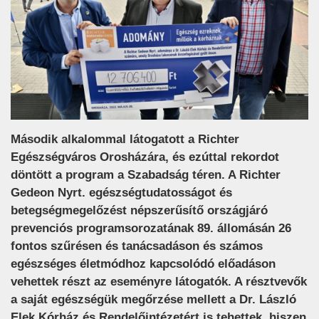
Második alkalommal látogatott a Richter
Egészségváros Orosházára, és ezúttal rekordot
döntött a program a Szabadság téren. A Richter
Gedeon Nyrt. egészségtudatosságot és
betegségmegelőzést népszerűsítő országjáró
prevenciós programsorozatának 89. állomásán 26
fontos szűrésen és tanácsadáson és számos
egészséges életmódhoz kapcsolódó előadáson
vehettek részt az eseményre látogatók. A résztvevők
a saját egészségük megőrzése mellett a Dr. László
Elek Kórház és Rendelőintézetért is tehettek, hiszen