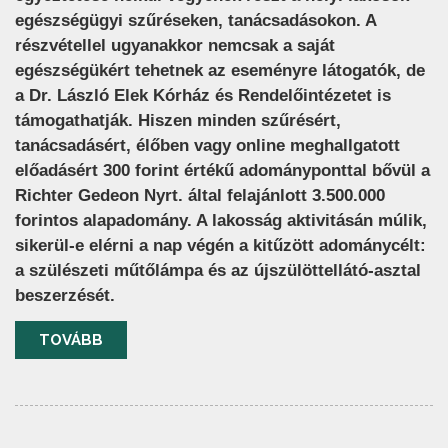
egészségügyi szűréseken, tanácsadásokon. A
részvétellel ugyanakkor nemcsak a saját
egészségükért tehetnek az eseményre látogatók, de
a Dr. László Elek Kórház és Rendelőintézetet is
támogathatják. Hiszen minden szűrésért,
tanácsadásért, élőben vagy online meghallgatott
előadásért 300 forint értékű adományponttal bővül a
Richter Gedeon Nyrt. által felajánlott 3.500.000
forintos alapadomány. A lakosság aktivitásán múlik,
sikerül-e elérni a nap végén a kitűzött adománycélt:
a szülészeti műtőlámpa és az újszülöttellátó-asztal
beszerzését.
TOVÁBB