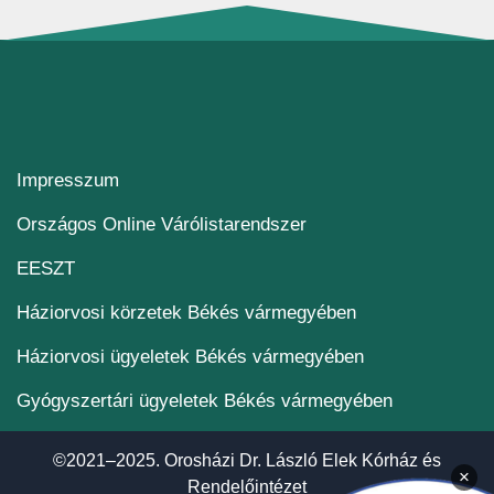
Impresszum
(új ablakban nyílik me
Országos Online Várólistarendszer
(új ablakban nyílik meg)
EESZT
Háziorvosi körzetek Békés vármegyében
Háziorvosi ügyeletek Békés vármegyében
Gyógyszertári ügyeletek Békés vármegyében
©2021–2025. Orosházi Dr. László Elek Kórház és
×
Rendelőintézet